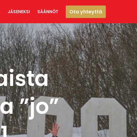
Ota yhteyttä
A
JÄSENEKSI
SÄÄNNÖT
aista
a ”jo”
1