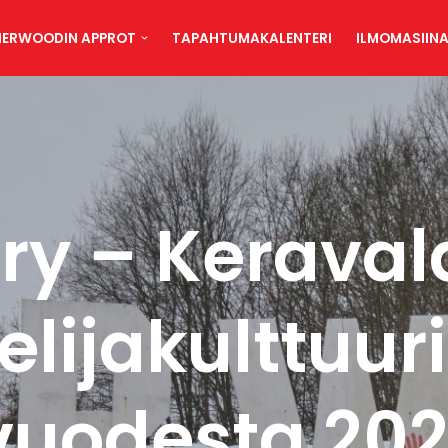
HERWOODIN APPROT
TAPAHTUMAKALENTERI
ILMOMASIIN
ry – Keraval
elijakulttuuri
vuodesta 202