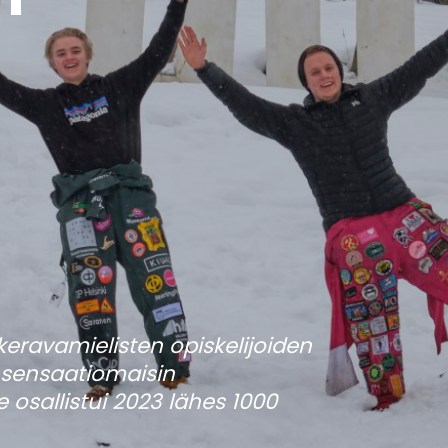
keravamielisten opiskelijoiden
ja sensaatiomaisin
osallistui 2023 lähes 1000