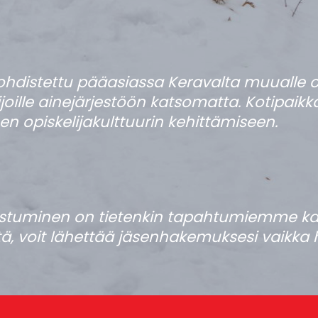
hdistettu pääasiassa Keravalta muualle 
ijoille ainejärjestöön katsomatta. Kotipa
en opiskelijakulttuurin kehittämiseen.
tuminen on tietenkin tapahtumiemme kau
, voit lähettää jäsenhakemuksesi vaikka 