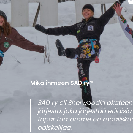
Mikä ihmeen SAD ry?
SAD ry eli Sherwoodin akateemi
järjestö, joka järjestää erilais
tapahtumamme on maaliskuussa 
opiskelijaa.