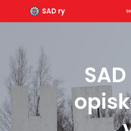
SAD ry
S
Siirry
suoraan
sisältöön
SAD 
opisk