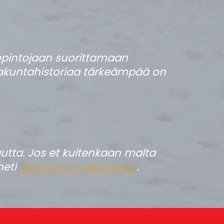
opintojaan suorittamaan
ikkakuntahistoriaa tärkeämpää on
tta. Jos et kuitenkaan malta
heti
Jäseneksi-välilehdellä
.