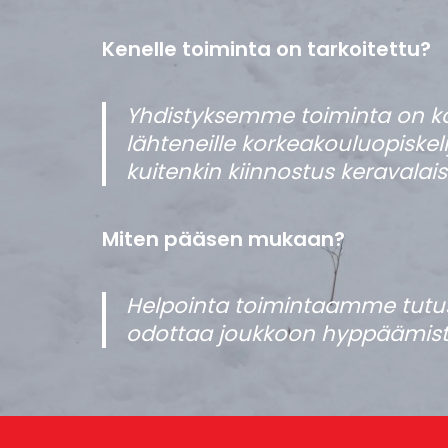
Kenelle toiminta on tarkoitettu?
Yhdistyksemme toiminta on ko
lähteneille korkeakouluopiskel
kuitenkin kiinnostus keravalais
Miten pääsen mukaan?
Helpointa toimintaamme tutus
odottaa joukkoon hyppäämistä