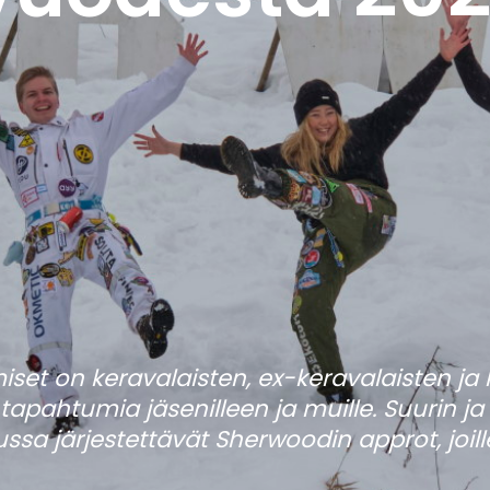
set on keravalaisten, ex-keravalaisten ja 
ia tapahtumia jäsenilleen ja muille. Suurin 
järjestettävät Sherwoodin approt, joille 